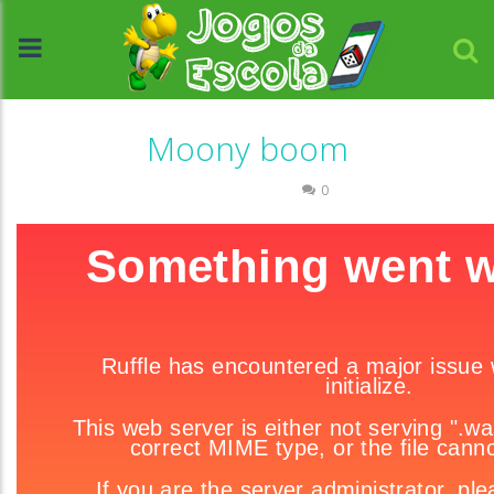
Moony boom
Raciocínio Lógico
0
//