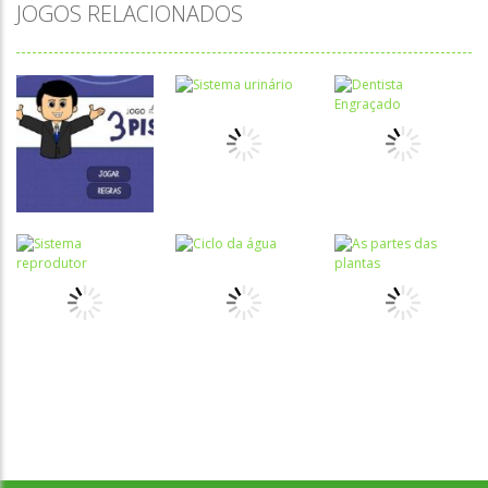
JOGOS RELACIONADOS
Ciências
Ciências
Ciências
Jogo das três
Sistema
Dentista
pistas
urinário
Engraçado
Ciências
Ciências
Desenvolvido por Jogos da Escola | sitejogosdaescola@gmail.com
Sistema
As partes das
Ciências
reprodutor
Ciclo da água
plantas