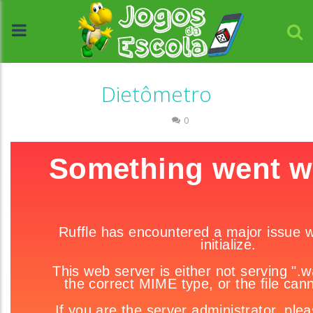
Dietômetro
Ciências
0
//