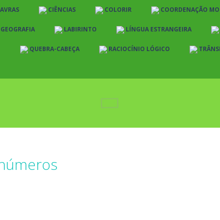
LAVRAS
CIÊNCIAS
COLORIR
COORDENAÇÃO MO
E GEOGRAFIA
LABIRINTO
LÍNGUA ESTRANGEIRA
O
QUEBRA-CABEÇA
RACIOCÍNIO LÓGICO
TRÂNS
números