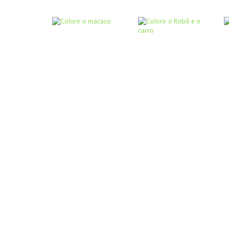
Colorir
Colorir Festa
Colorir
Junina
Animals Coloring
Colorir
Colorir o Robô e o
Colorir
Colorir o macaco
carro