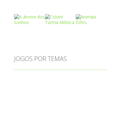
Play
Play
Play
Play
Play
Play
JOGOS POR TEMAS
Play
Play
Play
adição
alfabeto
Android
animais
associar
atenção
atividade
ng
atividades
atividades de matemática
blocos
bola
bolas
caminhos
carro
carros
caça-palavras
ciências
ciências da natureza
coelho