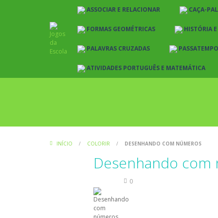
ASSOCIAR E RELACIONAR
CAÇA-PA
FORMAS GEOMÉTRICAS
HISTÓRIA 
PALAVRAS CRUZADAS
PASSATEMP
ATIVIDADES PORTUGUÊS E MATEMÁTICA
INÍCIO
/
COLORIR
/
DESENHANDO COM NÚMEROS
Desenhando com 
Colorir
0