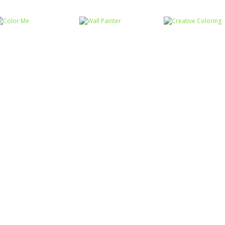
Colorir
Colorir
Colorir
Colorir Donuts
Colorir a boneca
Colorir o coco
Colorir
Colorir
Colorir
Color Me
Wall Painter
Creative Colori