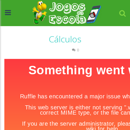
Cálculos
Números
0
//