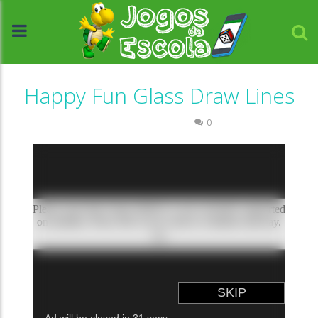
Happy Fun Glass Draw Lines
Raciocínio Lógico
0
//