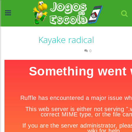
Kayake radical
Coordenação Motora
0
//