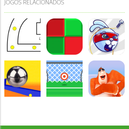
JOGOS RELACIONADOS
Coordenação
Coordenação
Coordenação
Motora
Motora
Motora
Labirinto do
Não toque no
Rabbit
Mouse
vermelho
Samurai
Coordenação
Motora
Coordenação
Coordenação
Desenvolvido por Jogos da Escola | sitejogosdaescola@gmail.com
Ball Balance
Motora
Motora
Challenge
Chute no alvo
Yeti Sensation