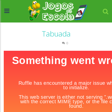
Tabuada
Números
0
//