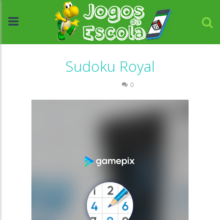
Sudoku Royal
Números
0
//