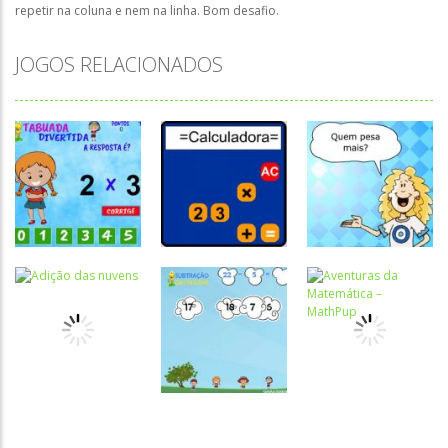
repetir na coluna e nem na linha. Bom desafio.
JOGOS RELACIONADOS
Atividades
Português e
Matemática
Números
Números
Tabuada
Calculadora
Quem pesa
divertida – I
quebrada
mais
Atividades
Atividades
Números
Português e
Português e