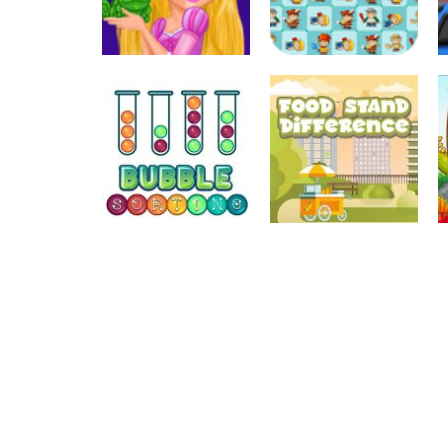
Associar e
Relacionar
Associar e
Funny Princesses
Relacionar
– Spot the
Perseguindo o
Difference
Tom
Associar e
Relacionar
Associar e
Food Stand
Relacionar
Bubble Sorting
Difference