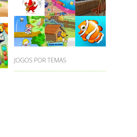
Play
Play
Play
Play
Play
Play
s
JOGOS POR TEMAS
Play
Play
Play
adição
alfabeto
Android
animais
associar
atenção
atividade
atividades
atividades de matemática
blocos
bola
bolas
caminhos
carro
carros
caça-palavras
ciências
ciências da natureza
coelho