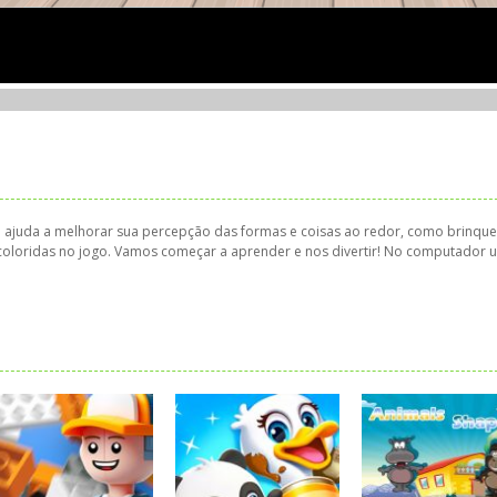
 e ajuda a melhorar sua percepção das formas e coisas ao redor, como brinqu
e coloridas no jogo. Vamos começar a aprender e nos divertir! No computador ut