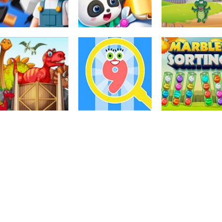
Associar e
Associar e
Relacionar
Relacionar
Associar e
Construction Set
Baby Panda Pet
Relacionar
3D
Care Center
Animals Shape
Associar e
Associar e
Associar e
Relacionar
Relacionar
Relacionar
Findergarten
Encontre o
Classifique as
Cartoons
número
peças