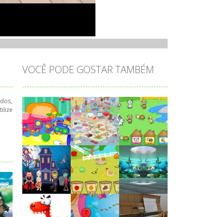
VOCÊ PODE GOSTAR TAMBÉM
edos,
ilize
Play
Play
Play