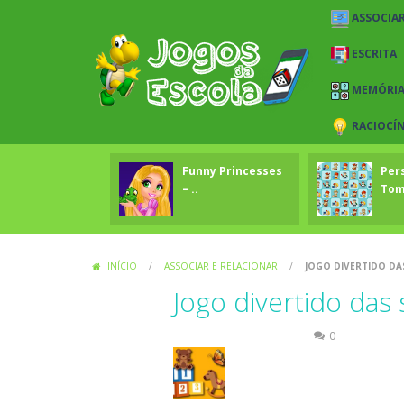
ASSOCIAR
ESCRITA
MEMÓRI
RACIOCÍ
Funny Princesses
Per
– ..
To
INÍCIO
/
ASSOCIAR E RELACIONAR
/
JOGO DIVERTIDO DA
Jogo divertido das
Associar e Relacionar
0