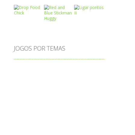
Play
Play
Play
Play
Play
Play
JOGOS POR TEMAS
Play
Play
Play
adição
alfabeto
Android
animais
associar
atenção
atividade
atividades
atividades de matemática
blocos
bola
bolas
caminhos
carro
carros
caça-palavras
ciências
ciências da natureza
coelho
colorir
completar
conectar