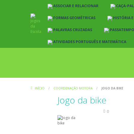
ASSOCIAR E RELACIONAR
CAÇA-PA
FORMAS GEOMÉTRICAS
HISTÓRIA 
PALAVRAS CRUZADAS
PASSATEMP
ATIVIDADES PORTUGUÊS E MATEMÁTICA
INÍCIO
/
COORDENAÇÃO MOTORA
/
JOGO DA BIKE
Jogo da bike
Coordenação Motora
0