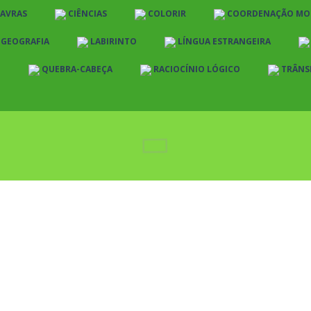
LAVRAS
CIÊNCIAS
COLORIR
COORDENAÇÃO MO
E GEOGRAFIA
LABIRINTO
LÍNGUA ESTRANGEIRA
O
QUEBRA-CABEÇA
RACIOCÍNIO LÓGICO
TRÂNS