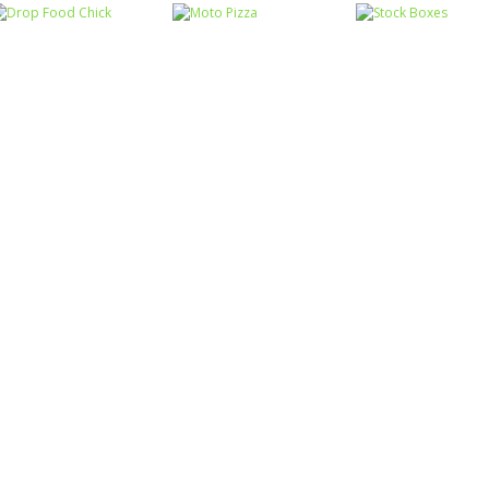
Coordenação
Motora
Coordenação
Coordenação
Ball Balance
Motora
Motora
Rabbit Samurai
Challenge
Chute no alvo
Coordenação
Coordenação
Coordenação
Motora
Motora
Motora
Drop Food Chick
Moto Pizza
Stock Boxes