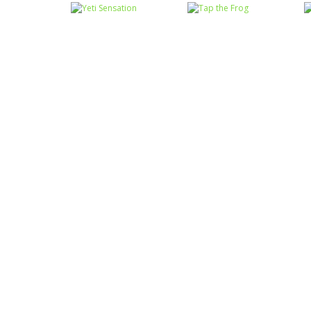
Coordenação
Coordenação
Motora
Motora
Labirinto do
Não toque no
Mouse
vermelho
Coordenação
Coordenação
Motora
Motora
Yeti Sensation
Tap the Frog