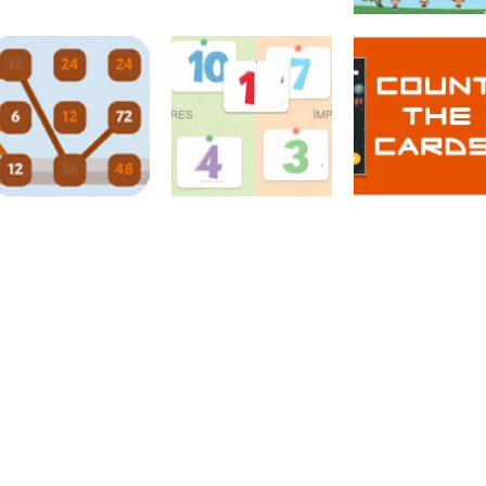
Atividades
Atividades
Português e
Português e
Matemática
Matemática
Adição das
Subtração das
Números
Quem pesa mais
nuvens
nuvens
Números
Desafios
Números
Números
matemáticos
Par ou ímpar?
Conte as carta