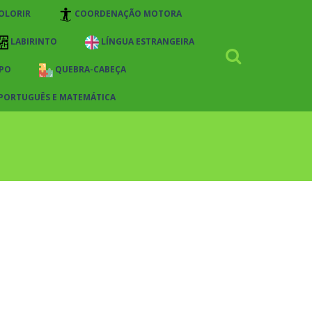
OLORIR
COORDENAÇÃO MOTORA
LABIRINTO
LÍNGUA ESTRANGEIRA
PO
QUEBRA-CABEÇA
 PORTUGUÊS E MATEMÁTICA