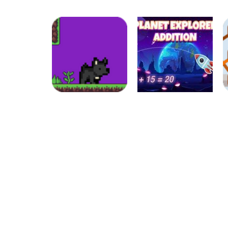
Atividades
Português e
Matemática
Números
Tabuada
Calculadora
divertida – I
quebrada
Números
Aventuras da
Números
Matemática –
Planeta da
MathPup
Adição