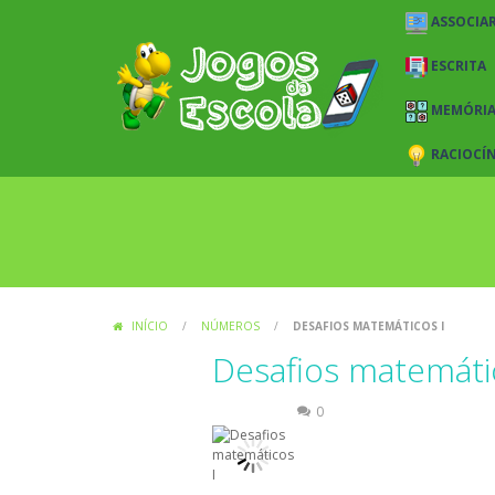
ASSOCIAR
ESCRITA
MEMÓRI
RACIOCÍ
INÍCIO
/
NÚMEROS
/
DESAFIOS MATEMÁTICOS I
Desafios matemáti
Números
0