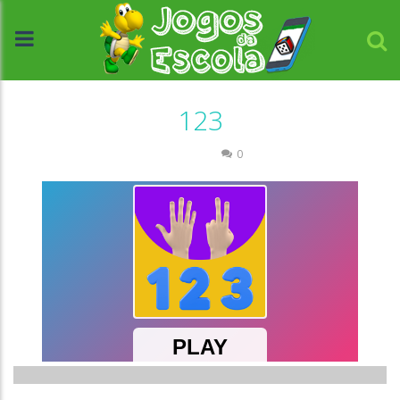
123
Números
0
//