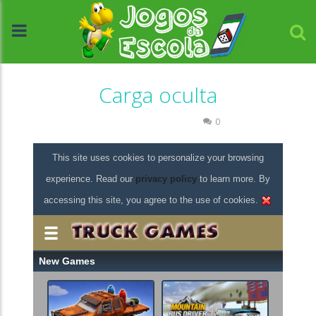
Carga oculta
Associar e Relacionar
0
//