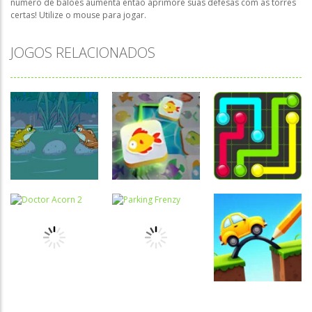
número de balões aumenta então aprimore suas defesas com as torres
certas! Utilize o mouse para jogar.
JOGOS RELACIONADOS
Raciocínio
Lógico
Mahjong
Raciocínio
Raciocínio
Connect Fish
Lógico
Lógico
Troca sapos
World
Flow Mania