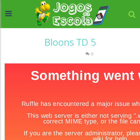
Bloons TD 5
Raciocínio Lógico
0
//