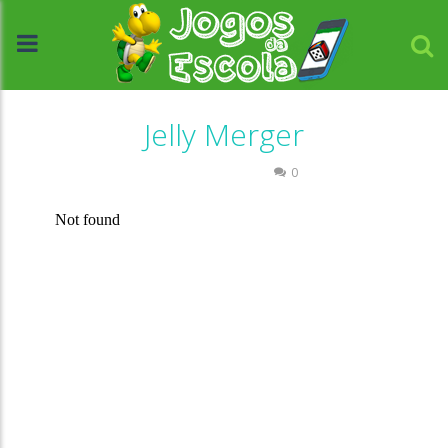
Jelly Merger
Raciocínio Lógico
0
//