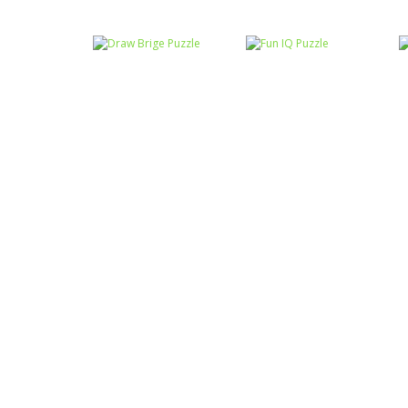
Raciocínio Lógico
Mahjong Connect
Raciocínio Lógico
Troca sapos
Fish World
Raciocínio Lógico
Draw Brige
Raciocínio Lógico
Puzzle
Fun IQ Puzzle