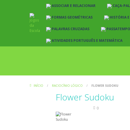
ASSOCIAR E RELACIONAR
CAÇA-PA
FORMAS GEOMÉTRICAS
HISTÓRIA 
PALAVRAS CRUZADAS
PASSATEMP
ATIVIDADES PORTUGUÊS E MATEMÁTICA
INÍCIO
/
RACIOCÍNIO LÓGICO
/
FLOWER SUDOKU
Flower Sudoku
Raciocínio Lógico
0