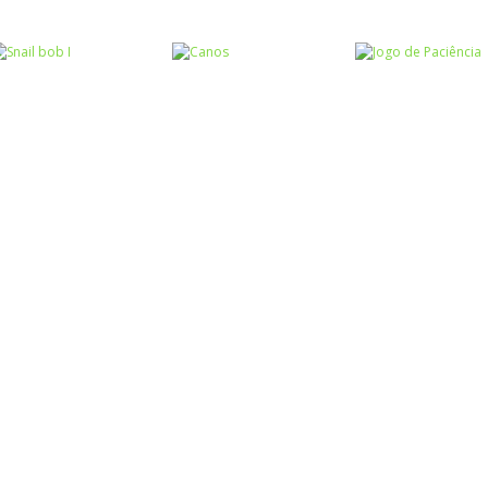
Raciocínio Lógico
Raciocínio Lógico
Raciocínio Lógic
Flow Mania
Doctor Acorn 2
Parking Frenzy
Raciocínio Lógico
Raciocínio Lógico
Passatempo
Snail bob I
Canos
Jogo de Paciên