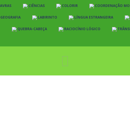
LAVRAS
CIÊNCIAS
COLORIR
COORDENAÇÃO MO
E GEOGRAFIA
LABIRINTO
LÍNGUA ESTRANGEIRA
O
QUEBRA-CABEÇA
RACIOCÍNIO LÓGICO
TRÂNS