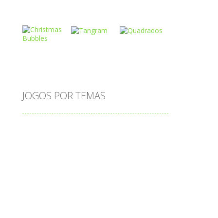
Play
Play
Play
o
Play
Play
Play
JOGOS POR TEMAS
Play
Play
Play
adição
alfabeto
Android
animais
associar
atenção
atividade
cia
atividades
atividades de matemática
blocos
bola
bolas
caminhos
carro
carros
caça-palavras
ciências
ciências da natureza
coelho