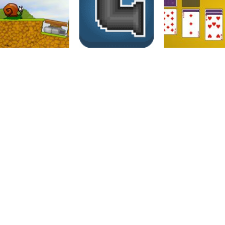
Raciocínio Lógico
Raciocínio Lógico
Raciocínio Lógic
Flow Mania
Doctor Acorn 2
Parking Frenzy
Raciocínio Lógico
Raciocínio Lógico
Passatempo
Snail bob I
Canos
Jogo de Paciên