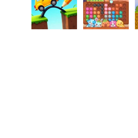
Raciocínio Lógico
Mahjong Connect
Raciocínio Lógico
Troca sapos
Fish World
Raciocínio Lógico
Draw Brige
Raciocínio Lógico
Puzzle
Fun IQ Puzzle