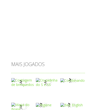
princesas
problemas
prova brasil
páscoa
quebra-cabeça
quiz
raciocínio
relacionar
roupas
saeb
saltar
sequência
sistema
subtração
sílabas
tabuada
tabuleiro
trânsito
vestir
vogais
água
MAIS JOGADOS