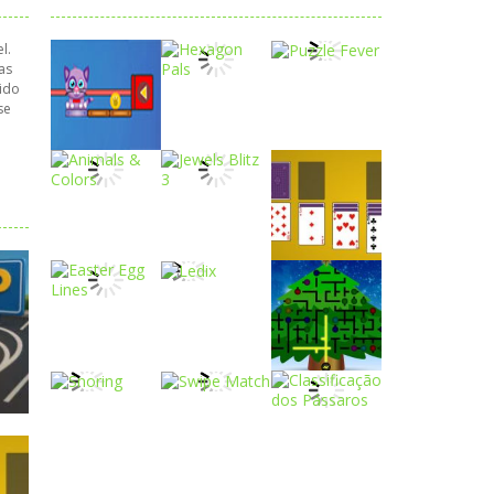
l.
as
pido
se
Play
Play
Play
Play
Play
Play
Play
Play
Play