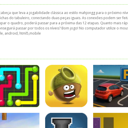
beça que leva a jogabilidade clássica ao estilo mahjongg para o próximo níve
chas do tabuleiro, conectando duas peças iguais. As conexões podem ser feit
limpar o quadro, poderá passar para a próxima das 12 etapas. Quanto mais rá
onseguirá passar por todos os níveis? Bom jogo! No computador utilize o mou
ile, android, html5,mobile