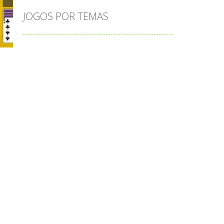
JOGOS POR TEMAS
o
Play
Play
Play
adição
alfabeto
Android
animais
associar
atenção
atividade
atividades
atividades de matemática
blocos
bola
bolas
caminhos
cia
carro
carros
caça-palavras
ciências
ciências da natureza
coelho
colorir
completar
conectar
contagem
coordenação
cores
corpo humano
corrida
cozinhar
cruzadinha
cubos
cuidar
cálculos
desafio
desafios
desenho