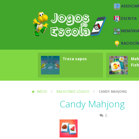
ASSOCIAR
ESCRITA
MEMÓRI
RACIOCÍ
Troca sapos
Mah
Fish
INÍCIO
/
RACIOCÍNIO LÓGICO
/
CANDY MAHJONG
Candy Mahjong
Raciocínio Lógico
0