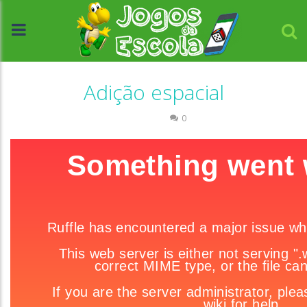
Adição espacial
Números
0
//