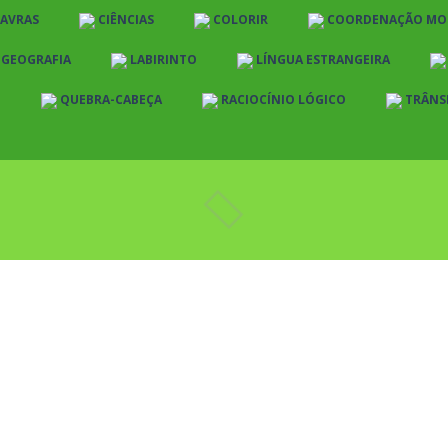
LAVRAS
CIÊNCIAS
COLORIR
COORDENAÇÃO MO
E GEOGRAFIA
LABIRINTO
LÍNGUA ESTRANGEIRA
O
QUEBRA-CABEÇA
RACIOCÍNIO LÓGICO
TRÂNS