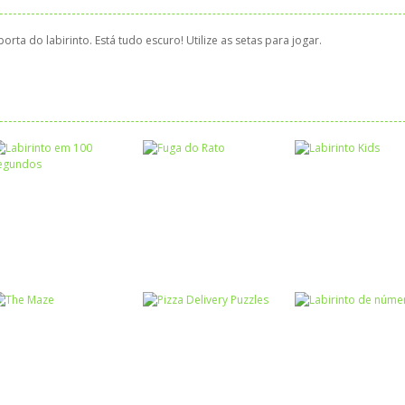
rta do labirinto. Está tudo escuro! Utilize as setas para jogar.
Labirinto
Labirinto em 100
Labirinto
Labirinto
segundos
Fuga do Rato
Labirinto Kids