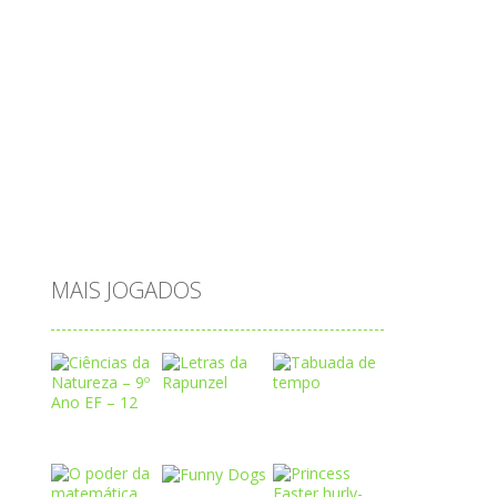
princesas
problemas
prova brasil
páscoa
quebra-cabeça
quiz
raciocínio
relacionar
roupas
saeb
saltar
sequência
sistema
subtração
sílabas
tabuada
tabuleiro
trânsito
vestir
vogais
água
MAIS JOGADOS