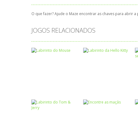
O que fazer? Ajude o Maze encontrar as chaves para abrir a po
JOGOS RELACIONADOS
Coordenação
Motora
Labirinto
Labirinto do
Labirinto da Hello
Mouse
Kitty