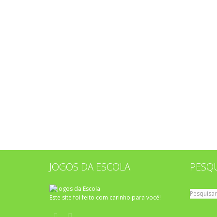
JOGOS DA ESCOLA
PESQ
Pesquisar
Este site foi feito com carinho para você!
por: