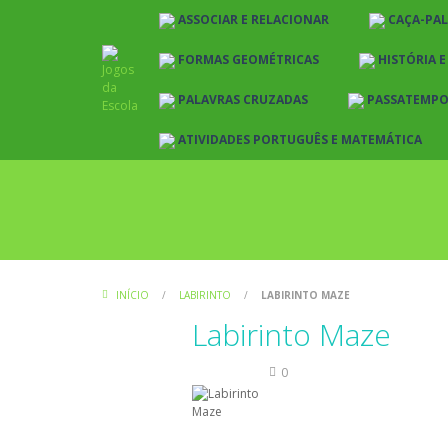
ASSOCIAR E RELACIONAR
CAÇA-PA
FORMAS GEOMÉTRICAS
HISTÓRIA 
PALAVRAS CRUZADAS
PASSATEMP
ATIVIDADES PORTUGUÊS E MATEMÁTICA
INÍCIO
/
LABIRINTO
/
LABIRINTO MAZE
Labirinto Maze
Labirinto
0