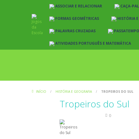
ASSOCIAR E RELACIONAR
CAÇA-PA
FORMAS GEOMÉTRICAS
HISTÓRIA 
PALAVRAS CRUZADAS
PASSATEMP
ATIVIDADES PORTUGUÊS E MATEMÁTICA
INÍCIO
/
HISTÓRIA E GEOGRAFIA
/
TROPEIROS DO SUL
Tropeiros do Sul
História e Geografia
0