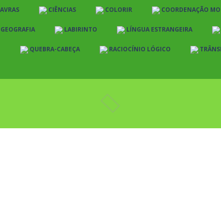
LAVRAS
CIÊNCIAS
COLORIR
COORDENAÇÃO MO
E GEOGRAFIA
LABIRINTO
LÍNGUA ESTRANGEIRA
O
QUEBRA-CABEÇA
RACIOCÍNIO LÓGICO
TRÂNS