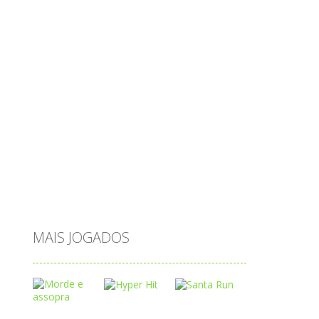
ovos
palavras
Papai Noel
passatempo
peixes
português
princesas
problemas
prova brasil
páscoa
quebra-cabeça
quiz
raciocínio
relacionar
roupas
saeb
saltar
sequência
sistema
subtração
sílabas
tabuada
tabuleiro
trânsito
vestir
vogais
água
MAIS JOGADOS