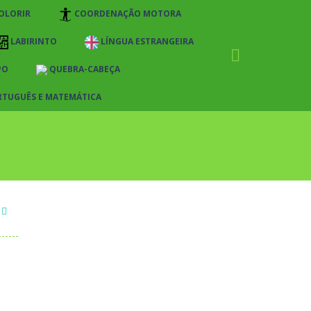
OLORIR
COORDENAÇÃO MOTORA
LABIRINTO
LÍNGUA ESTRANGEIRA
PO
QUEBRA-CABEÇA
RTUGUÊS E MATEMÁTICA