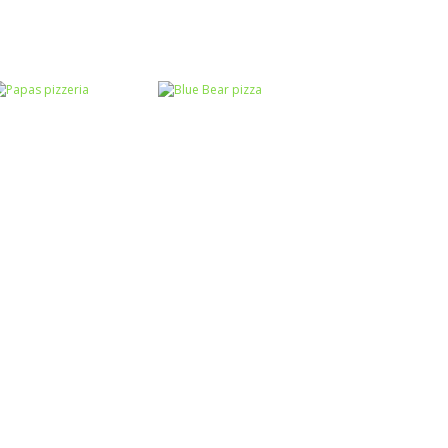
Passatempo
Labirinto
Yummy Super
Pizza Delivery
Passatempo
Pizza
Puzzles
Pizza da Sara
Coordenação
Raciocínio Lógico
Motora
Papas pizzeria
Blue Bear pizza