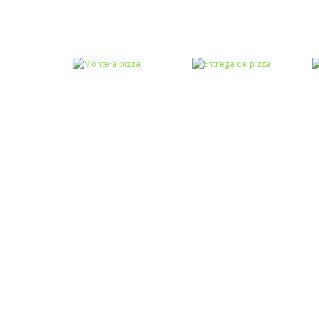
Passatempo
Coordenação
Pizza Maker
Motora
Cooking
Moto Pizza
Coordenação
Quebra-cabeça
Motora
Monte a pizza
Entrega de pizza