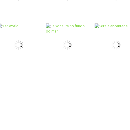
Passatempo
Raciocínio Lógico
Ciências
The Sea Rush
Aqua Blitz 2
Poluição marin
Passatempo
Associar e
Peixonauta no
Relacionar
Colorir
Mar world
fundo do mar
Sereia encanta