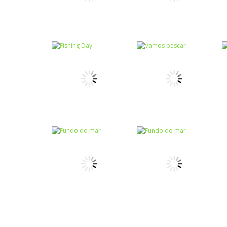
Memória
Memória das
Passatempo
Sea Rush
criaturas do mar
Passatempo
Passatempo
Fishing Day
Vamos pescar