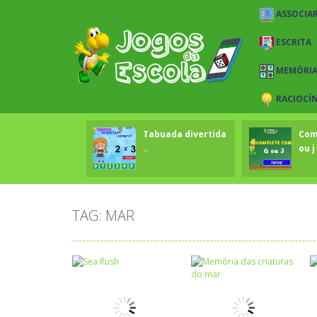
ASSOCIAR
ESCRITA
MEMÓRI
RACIOCÍ
Tabuada divertida
Com
..
ou j 
TAG: MAR