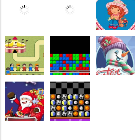
Raciocínio
Raciocínio
Lógico
Lógico
Raciocínio
Tampa de
Treasures
Lógico
garrafa
Moving Titles
Jungle
Raciocínio
Lógico
Raciocínio
Raciocínio
Frutas
Lógico
Lógico
Sports smash
Ballero
divertidas
Raciocínio
Lógico
Raciocínio
Raciocínio
Winter
Lógico
Lógico
Circo
Crash down hs
Holidays
Raciocínio