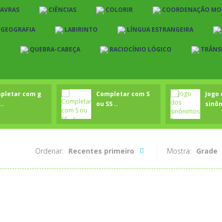
LAVRAS
CIÊNCIAS
COLORIR
COORDENAÇÃO MO
E GEOGRAFIA
LABIRINTO
LÍNGUA ESTRANGEIRA
O
QUEBRA-CABEÇA
RACIOCÍNIO LÓGICO
TRÂNS
pletar com g
Completar com S
Jogo 
..
ou SS ..
sinôn
Ordenar:
Recentes primeiro
Mostra:
Grade