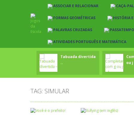
ASSOCIAR E RELACIONAR
CAÇA-PA
FORMAS GEOMÉTRICAS
HISTÓRIA 
PALAVRAS CRUZADAS
PASSATEMP
ATIVIDADES PORTUGUÊS E MATEMÁTICA
Tabuada divertida
Com
..
ou j 
TAG: SIMULAR