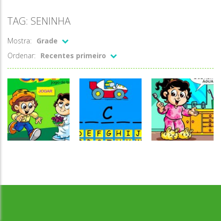
TAG: SENINHA
Mostra:
Grade
Ordenar:
Recentes primeiro
Coordenação
Desenvolvido por Jogos da Escola | sitejogosdaescola@gmail.com
Escrita
Motora
Forca do
Ligar pontos
Passatempo
Corrida caipira
Seninha
Seninha