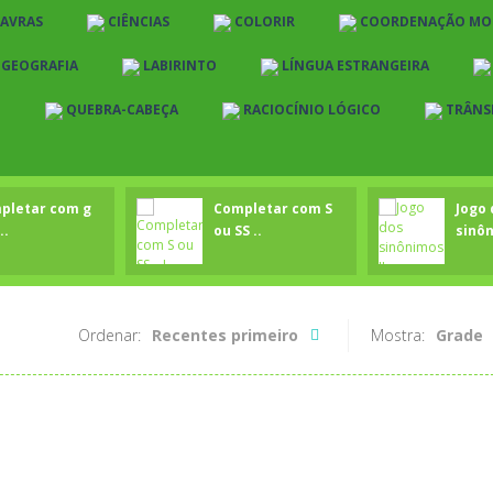
LAVRAS
CIÊNCIAS
COLORIR
COORDENAÇÃO MO
E GEOGRAFIA
LABIRINTO
LÍNGUA ESTRANGEIRA
O
QUEBRA-CABEÇA
RACIOCÍNIO LÓGICO
TRÂNS
pletar com g
Completar com S
Jogo 
..
ou SS ..
sinôn
Ordenar:
Recentes primeiro
Mostra:
Grade