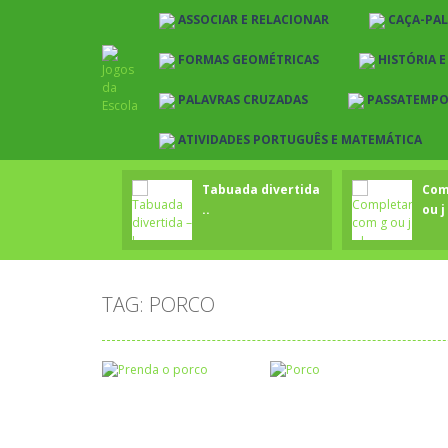
ASSOCIAR E RELACIONAR
CAÇA-PA
FORMAS GEOMÉTRICAS
HISTÓRIA 
PALAVRAS CRUZADAS
PASSATEMP
ATIVIDADES PORTUGUÊS E MATEMÁTICA
Tabuada divertida
Com
..
ou j 
TAG: PORCO