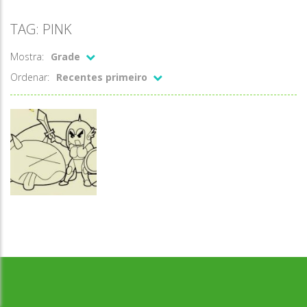
TAG: PINK
Mostra:
Grade
Ordenar:
Recentes primeiro
Desenvolvido por Jogos da Escola | sitejogosdaescola@gmail.com
Colorir
Colorir Pink &
Paint