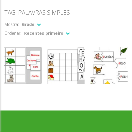
TAG: PALAVRAS SIMPLES
Mostra:
Grade
Ordenar:
Recentes primeiro
Desenvolvido por Jogos da Escola | sitejogosdaescola@gmail.com
Escrita
Escrita
Escrita
Figura nome
Figura letra
Associação