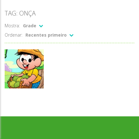
TAG: ONÇA
Mostra:
Grade
Ordenar:
Recentes primeiro
Coordenação
Desenvolvido por Jogos da Escola | sitejogosdaescola@gmail.com
Motora
Segura essas
goiabas