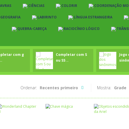
LAVRAS
CIÊNCIAS
COLORIR
COORDENAÇÃO MO
E GEOGRAFIA
LABIRINTO
LÍNGUA ESTRANGEIRA
O
QUEBRA-CABEÇA
RACIOCÍNIO LÓGICO
TRÂNS
pletar com g
Completar com S
Jogo 
..
ou SS ..
sinôn
Ordenar:
Recentes primeiro
Mostra:
Grade