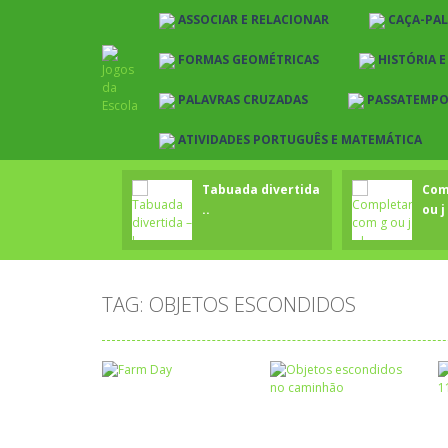
ASSOCIAR E RELACIONAR
CAÇA-PA
FORMAS GEOMÉTRICAS
HISTÓRIA 
PALAVRAS CRUZADAS
PASSATEMP
ATIVIDADES PORTUGUÊS E MATEMÁTICA
Tabuada divertida
Com
..
ou j 
TAG: OBJETOS ESCONDIDOS