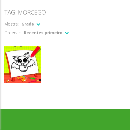
TAG: MORCEGO
Mostra:
Grade
Ordenar:
Recentes primeiro
Desenvolvido por Jogos da Escola | sitejogosdaescola@gmail.com
Colorir
Colorir o
morcego