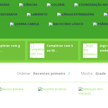
LAVRAS
CIÊNCIAS
COLORIR
COORDENAÇÃO MO
E GEOGRAFIA
LABIRINTO
LÍNGUA ESTRANGEIRA
O
QUEBRA-CABEÇA
RACIOCÍNIO LÓGICO
TRÂNS
pletar com g
Completar com S
Jogo 
..
ou SS ..
sinôn
Ordenar:
Recentes primeiro
Mostra:
Grade