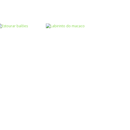
Língua
Estrangeira
Números
Coordenação
Encontre as
Subtração dos
Motora
Macaco Banana
letras
macacos
Labirinto
Labirinto do
Raciocínio Lógico
Estourar balões
macaco