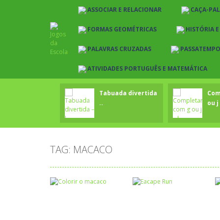
ASSOCIAR E RELACIONAR
CAÇA-PA
FORMAS GEOMÉTRICAS
HISTÓRIA 
PALAVRAS CRUZADAS
PASSATEMP
ATIVIDADES PORTUGUÊS E MATEMÁTICA
Tabuada divertida
Com
..
ou j 
TAG: MACACO