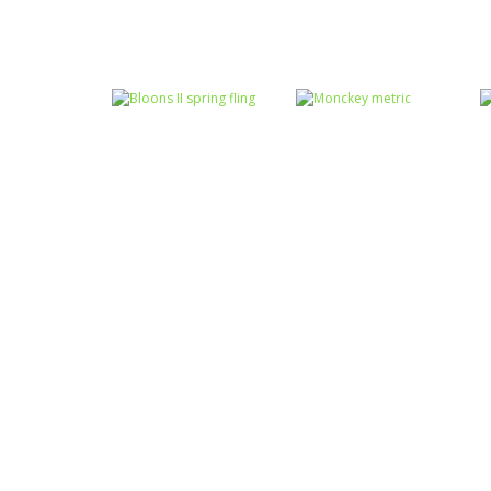
Coordenação
Colorir
Motora
Colorir o macaco
Eacape Run
Raciocínio Lógico
Bloons II spring
Raciocínio Lógico
fling
Monckey metric