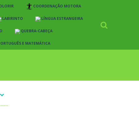
OLORIR
COORDENAÇÃO MOTORA
LABIRINTO
LÍNGUA ESTRANGEIRA
O
QUEBRA-CABEÇA
PORTUGUÊS E MATEMÁTICA