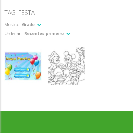
TAG: FESTA
Mostra:
Grade
Ordenar:
Recentes primeiro
Desenvolvido por Jogos da Escola | sitejogosdaescola@gmail.com
Colorir
Colorir festa
Passatempo
Festa Doyu
do Mickey