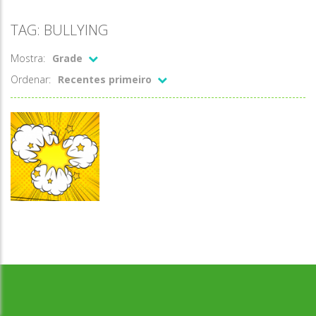
TAG: BULLYING
Mostra:
Grade
Ordenar:
Recentes primeiro
Língua
Desenvolvido por Jogos da Escola | sitejogosdaescola@gmail.com
Estrangeira
Bullying (em
inglês)