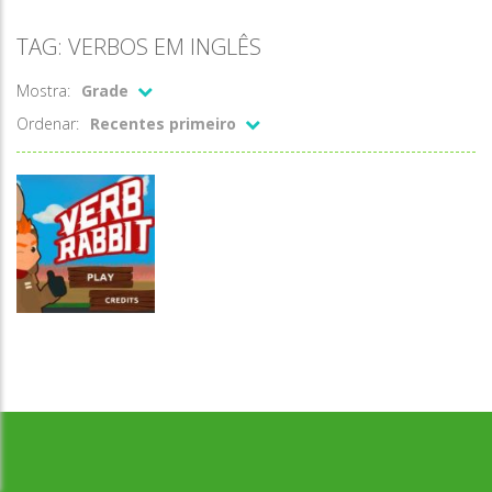
TAG: VERBOS EM INGLÊS
Mostra:
Grade
Ordenar:
Recentes primeiro
Desenvolvido por Jogos da Escola | sitejogosdaescola@gmail.com
Língua
Estrangeira
Verb Rabbit