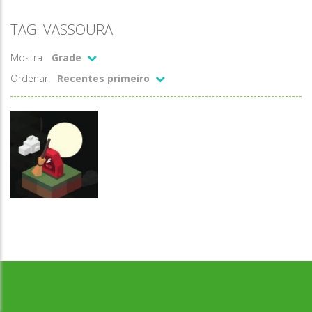
TAG: VASSOURA
Mostra:
Grade
Ordenar:
Recentes primeiro
Coordenação
Desenvolvido por Jogos da Escola | sitejogosdaescola@gmail.com
Motora
Zball
halloween