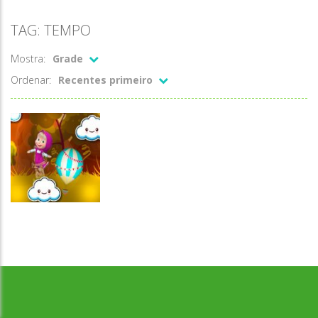
TAG: TEMPO
Mostra:
Grade
Ordenar:
Recentes primeiro
Desenvolvido por Jogos da Escola | sitejogosdaescola@gmail.com
Passatempo
Masha
Jumping