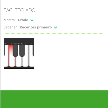
TAG: TECLADO
Mostra:
Grade
Ordenar:
Recentes primeiro
Desenvolvido por Jogos da Escola | sitejogosdaescola@gmail.com
Passatempo
Teclado
Hvirtua