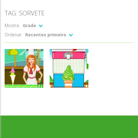
TAG: SORVETE
Mostra:
Grade
Ordenar:
Recentes primeiro
Desenvolvido por Jogos da Escola | sitejogosdaescola@gmail.com
Associar e
Associar e
Relacionar
Relacionar
Ice creams
Sorvete verde