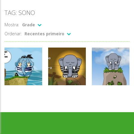
TAG: SONO
Mostra:
Grade
Ordenar:
Recentes primeiro
Desenvolvido por Jogos da Escola | sitejogosdaescola@gmail.com
Raciocínio
Raciocínio
Raciocínio
Lógico
Lógico
Lógico
Snoring III
Snoring II
Snoring