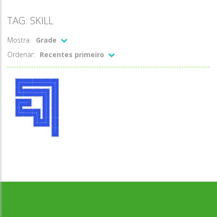
TAG: SKILL
Mostra:
Grade
Ordenar:
Recentes primeiro
Desenvolvido por Jogos da Escola | sitejogosdaescola@gmail.com
Raciocínio
Lógico
Preencher