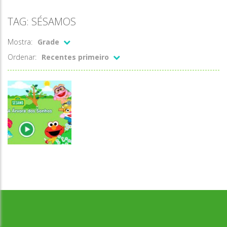
TAG: SÉSAMOS
Mostra:
Grade
Ordenar:
Recentes primeiro
Desenvolvido por Jogos da Escola | sitejogosdaescola@gmail.com
Colorir
A árvore dos
sonhos