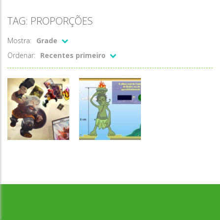
TAG: PROPORÇÕES
Mostra:
Grade
Ordenar:
Recentes primeiro
Desenvolvido por Jogos da Escola | sitejogosdaescola@gmail.com
Números
Números
As proporções
Proporções