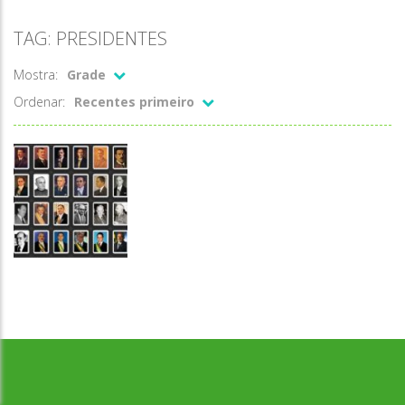
TAG: PRESIDENTES
Mostra:
Grade
Ordenar:
Recentes primeiro
História e
Desenvolvido por Jogos da Escola | sitejogosdaescola@gmail.com
Geografia
Jogo dos
presidentes