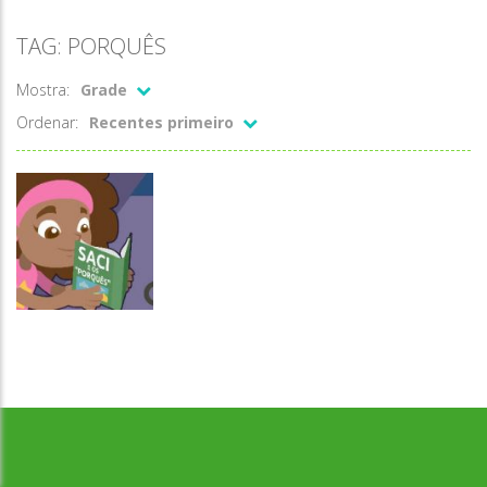
TAG: PORQUÊS
Mostra:
Grade
Ordenar:
Recentes primeiro
Desenvolvido por Jogos da Escola | sitejogosdaescola@gmail.com
Escrita
Na trilha do
Saci – porquês