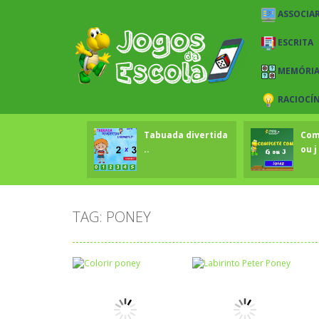
ASSOCIAR
ESCRITA
MEMÓRI
RACIOCÍ
Tabuada divertida
Com
..
ou j 
TAG: PONEY