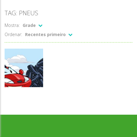
TAG: PNEUS
Mostra:
Grade
Ordenar:
Recentes primeiro
Desenvolvido por Jogos da Escola | sitejogosdaescola@gmail.com
Coordenação
Motora
Pegar pneus