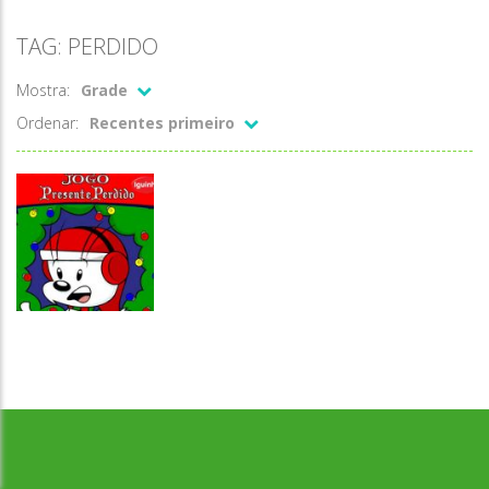
TAG: PERDIDO
Mostra:
Grade
Ordenar:
Recentes primeiro
Desenvolvido por Jogos da Escola | sitejogosdaescola@gmail.com
Passatempo
Presente
perdido