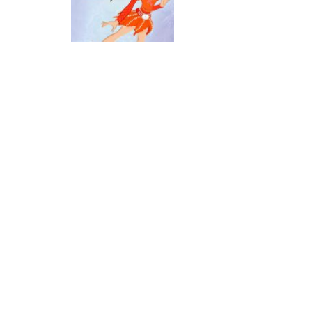
Passatempo
Patinar no gelo