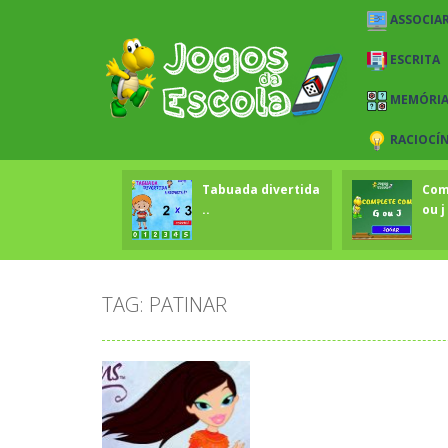
ASSOCIAR
ESCRITA
MEMÓRI
RACIOCÍ
Tabuada divertida
Com
..
ou j 
TAG: PATINAR